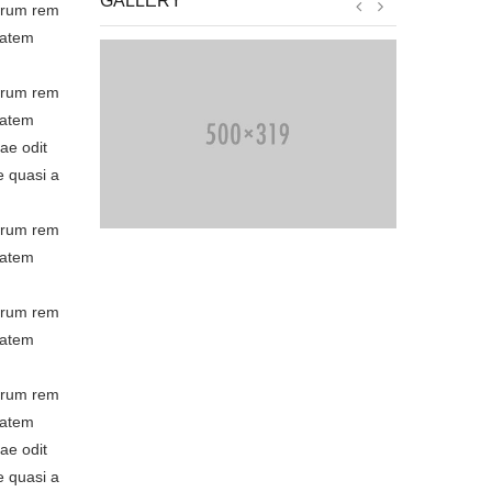
GALLERY
borum rem
tatem
borum rem
tatem
ae odit
e quasi a
borum rem
tatem
borum rem
tatem
borum rem
tatem
ae odit
e quasi a