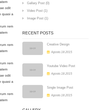
tatem
Gallary Post (0)
ae odit
Video Post (1)
e quasi a
Image Post (1)
borum rem
tatem
RECENT POSTS
Creative Design
borum rem
tatem
Agosto.18.2015
borum rem
Youtube Video Post
tatem
Agosto.18.2015
ae odit
e quasi a
Single Image Post
borum rem
Agosto.18.2015
tatem