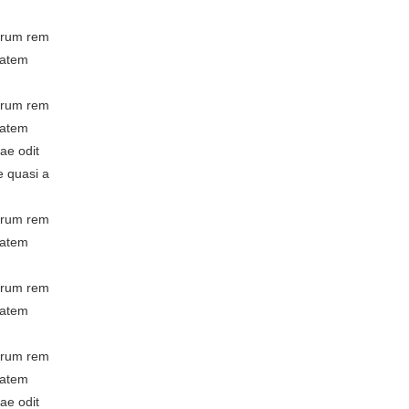
borum rem
tatem
borum rem
tatem
ae odit
e quasi a
borum rem
tatem
borum rem
tatem
borum rem
tatem
ae odit