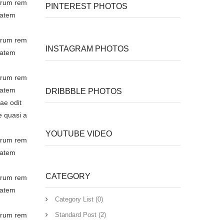
borum rem
PINTEREST PHOTOS
tatem
borum rem
INSTAGRAM PHOTOS
tatem
borum rem
tatem
DRIBBBLE PHOTOS
ae odit
e quasi a
YOUTUBE VIDEO
borum rem
tatem
CATEGORY
borum rem
tatem
Category List (0)
borum rem
Standard Post (2)