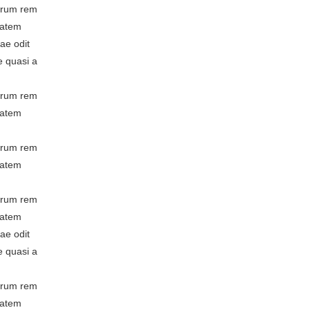
borum rem
tatem
ae odit
e quasi a
borum rem
tatem
borum rem
tatem
borum rem
tatem
ae odit
e quasi a
borum rem
tatem