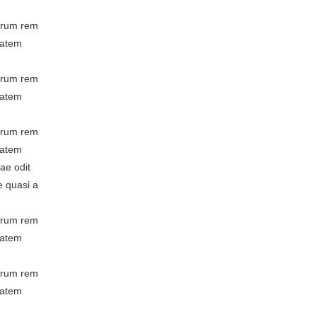
borum rem
tatem
borum rem
tatem
borum rem
tatem
ae odit
e quasi a
borum rem
tatem
borum rem
tatem