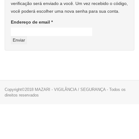
verificação será enviado a você. Um vez recebido o código,
você poderá escolher uma nova senha para sua conta.
Endereço de email
*
Enviar
Copyright©2018 MAZARI - VIGILÂNCIA / SEGURANÇA - Todos os
direitos reservados